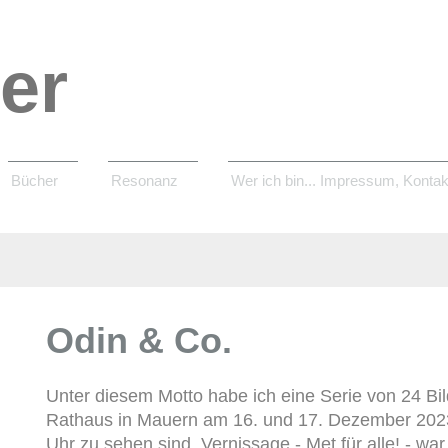
er
Bücher
Resonanz
Wer ich bin... Impressum, Kontak
Odin & Co.
Unter diesem Motto habe ich eine Serie von 24 Bilde
Rathaus in Mauern am 16. und 17. Dezember 2023
Uhr
z
u sehen sind. Vernissage - Met für alle! - w